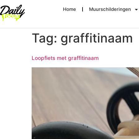
Home
Muurschilderingen
Tag:
graffitinaam
Loopfiets met graffitinaam