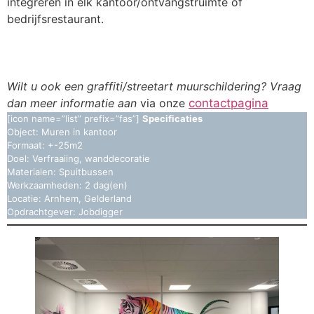
integreren in elk kantoor/ontvangstruimte of
bedrijfsrestaurant.
Wilt u ook een graffiti/streetart muurschildering? Vraag
dan meer informatie aan
via onze
contactpagina
[icon name=”list” prefix=”fas”]
Specificaties
Object: Muren in kantoor
Formaat: +-25m2
Doel: Verfraaiing, wanddecoratie
Materialen: Spuitbussen
Werkzaamheden: 2 dag(en)
Locatie: Arnhem, Gelderland
Opdrachtgever: Jobdigger